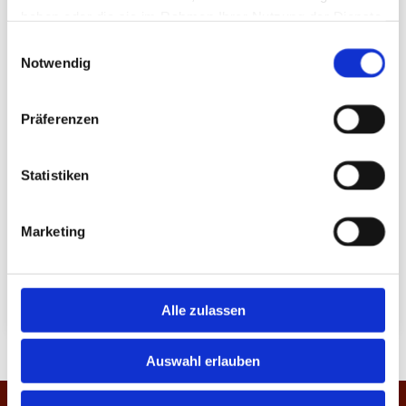
haben oder die sie im Rahmen Ihrer Nutzung der Dienste
gesammelt haben.
Einwilligungsauswahl
Ich habe die Datenschutzerklärung zur
Notwendig
Kenntnis genommen. Ich stimme einer
elektronischen Speicherung und Verarbeitung
Präferenzen
meiner eingegebenen Daten zur
Beantwortung meiner Anfrage zu. *
Statistiken
Marketing
Alle zulassen
Auswahl erlauben