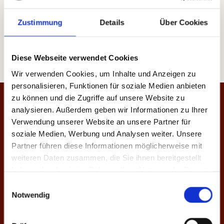
Um­set­zung:
Zustimmung
Details
Über Cookies
Heise Home­pages |
Home­page er­stel­len las­sen
Heise Re­gio­Con­cept |
On­line Mar­ke­ting Agen­tur
Diese Webseite verwendet Cookies
Wir verwenden Cookies, um Inhalte und Anzeigen zu
personalisieren, Funktionen für soziale Medien anbieten
zu können und die Zugriffe auf unsere Website zu
analysieren. Außerdem geben wir Informationen zu Ihrer
Restaurant Dahlskamp
Verwendung unserer Website an unsere Partner für
soziale Medien, Werbung und Analysen weiter. Unsere
Verdener Strasse 18, 27232 Sulingen
Partner führen diese Informationen möglicherweise mit
Ortsteil Nordsulingen
weiteren Daten zusammen, die Sie ihnen bereitgestellt
haben oder die sie im Rahmen Ihrer Nutzung der Dienste
Kontaktmöglichkeiten
gesammelt haben.
Einwilligungsauswahl
Notwendig
Telefonnummer:
04271 - 22 57
E-Mail:
info@dahlskamp.de