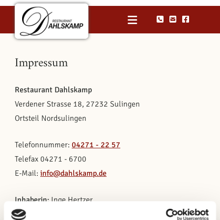
Zum Inhalt springen



Impressum
Restaurant Dahlskamp
Verdener Strasse 18, 27232 Sulingen
Ortsteil Nordsulingen
Telefonnummer:
04271 - 22 57
Telefax 04271 - 6700
E-Mail:
info@dahlskamp.de
Inhaberin:
Inge Hertzer