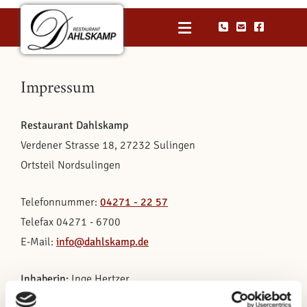
Zum Inhalt springen



Impressum
Restaurant Dahlskamp
Verdener Strasse 18, 27232 Sulingen
Ortsteil Nordsulingen
Telefonnummer:
04271 - 22 57
Telefax 04271 - 6700
E-Mail:
info@dahlskamp.de
Inhaberin:
Inge Hertzer