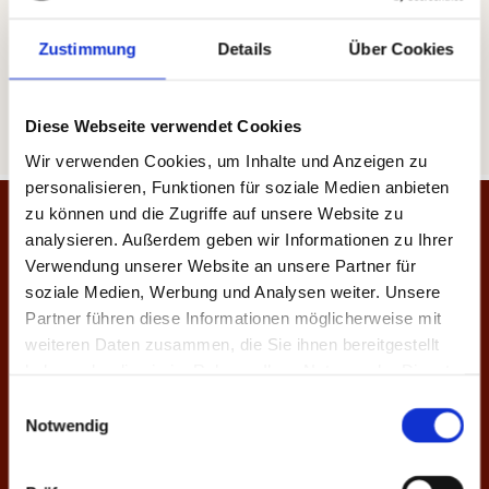
Um­set­zung:
Zustimmung
Details
Über Cookies
Heise Home­pages |
Home­page er­stel­len las­sen
Heise Re­gio­Con­cept |
On­line Mar­ke­ting Agen­tur
Diese Webseite verwendet Cookies
Wir verwenden Cookies, um Inhalte und Anzeigen zu
personalisieren, Funktionen für soziale Medien anbieten
zu können und die Zugriffe auf unsere Website zu
analysieren. Außerdem geben wir Informationen zu Ihrer
Restaurant Dahlskamp
Verwendung unserer Website an unsere Partner für
soziale Medien, Werbung und Analysen weiter. Unsere
Verdener Strasse 18, 27232 Sulingen
Partner führen diese Informationen möglicherweise mit
Ortsteil Nordsulingen
weiteren Daten zusammen, die Sie ihnen bereitgestellt
haben oder die sie im Rahmen Ihrer Nutzung der Dienste
Kontaktmöglichkeiten
gesammelt haben.
Einwilligungsauswahl
Notwendig
Telefonnummer:
04271 - 22 57
E-Mail:
info@dahlskamp.de